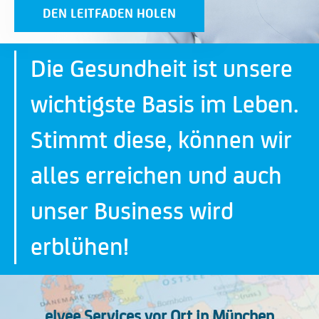
DEN LEITFADEN HOLEN
Die Gesundheit ist unsere
wichtigste Basis im Leben.
Stimmt diese, können wir
alles erreichen und auch
unser Business wird
erblühen!
elvee Ser
vic
es vor Ort in München